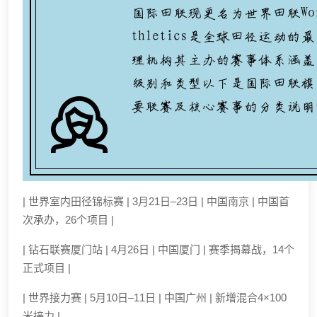
| 世界室内田径锦标赛 | 3月21日–23日 | 中国南京 | 中国首
次承办，26个项目 |
| 钻石联赛厦门站 | 4月26日 | 中国厦门 | 赛季揭幕战，14个
正式项目 |
| 世界接力赛 | 5月10日–11日 | 中国广州 | 新增混合4×100
米接力 |