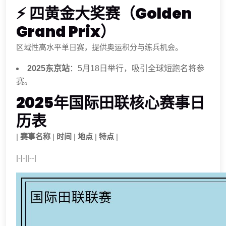
⚡
四黄金大奖赛（Golden
Grand Prix）
区域性高水平单日赛，提供奥运积分与练兵机会。
2025东京站
：5月18日举行，吸引全球短跑名将参
赛。
2025年国际田联核心赛事日
历表
|
赛事名称
|
时间
|
地点
|
特点
|
|-|-||--|