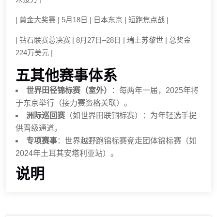
| 黄金大奖赛 | 5月18日 | 日本东京 | 短跑焦点战 |
| 钻石联赛总决赛 | 8月27日–28日 | 瑞士苏黎世 | 总奖金
224万美元 |
五其他赛事体系
世界田径锦标赛（室外）
：每两年一届，2025年将
于东京举行（接力赛资格关联）。
洲际巡回赛
（如世界田联铜标赛）：为年轻选手提
供晋级通道。
专项赛事
：世界越野跑锦标赛竞走团体锦标赛（如
2024年土耳其安塔利亚站）。
说明