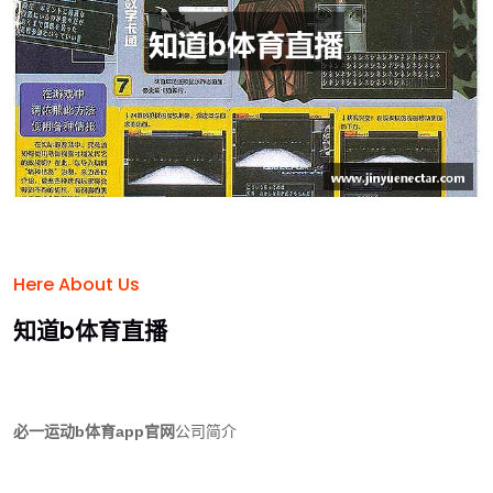
Here About Us
知道b体育直播
必一运动b体育app官网
公司简介