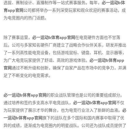
选拔、赛制设计、直播制作等一站式赛事服务。每年，
必一运动b体
育app官网
公司都将举办一系列深受玩家和观众欢迎的赛事活动，成
为电竞圈内的热门话题。
除了赛事运营，
必一运动b体育app官网
在电竞硬件方面也不甘落
后。公司与多家知名硬件厂商建立了战略合作伙伴关系，研发并推出
了一系列高性能电竞设备，包括游戏鼠标、键盘、耳机、显示器等，
为广大电竞玩家提供了舒适、高效的游戏体验。
必一运动b体育app
官网
通过不断升级和创新，确保了自家产品在市场中的竞争力，并满
足了不断变化的电竞需求。
必一运动b体育app官网
的职业战队管理也是公司的重要组成部分。
通过培养和签约多支高水平电竞战队，
必一运动b体育app官网
不仅
为玩家提供了展示才华的舞台，也为电竞行业注入了新鲜的血液。
必
一运动b体育app官网
旗下的战队在多个国际和国内赛事中取得了优
异的成绩，逐渐成为电竞圈内的明星战队。公司还为战队成员提供了