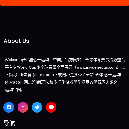
About Us
Welcome莅临▓必一运动「中国」官方网站 - 全球体育赛事资源整合
平台💎World Cup🎯全球赛事全面展开（www.jinyuenectar.com）以
下简称：b体育·(sports)app下载网址是多少✔全站,全称:必一运动b
体育app官网,以创新玩法和多样化游戏类型满足各类玩家需求必一
运动官网。
导航