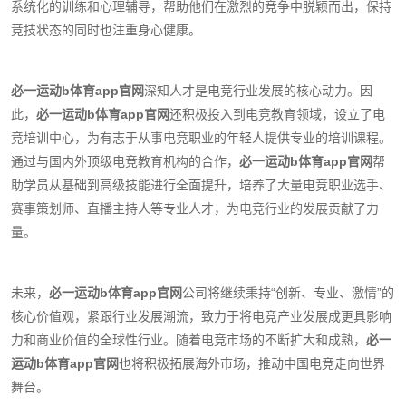
系统化的训练和心理辅导，帮助他们在激烈的竞争中脱颖而出，保持
竞技状态的同时也注重身心健康。
必一运动b体育app官网
深知人才是电竞行业发展的核心动力。因
此，
必一运动b体育app官网
还积极投入到电竞教育领域，设立了电
竞培训中心，为有志于从事电竞职业的年轻人提供专业的培训课程。
通过与国内外顶级电竞教育机构的合作，
必一运动b体育app官网
帮
助学员从基础到高级技能进行全面提升，培养了大量电竞职业选手、
赛事策划师、直播主持人等专业人才，为电竞行业的发展贡献了力
量。
未来，
必一运动b体育app官网
公司将继续秉持“创新、专业、激情”的
核心价值观，紧跟行业发展潮流，致力于将电竞产业发展成更具影响
力和商业价值的全球性行业。随着电竞市场的不断扩大和成熟，
必一
运动b体育app官网
也将积极拓展海外市场，推动中国电竞走向世界
舞台。